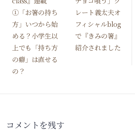
class』連載
チョコ喰う」グ
o
①「お箸の持ち
レート義太夫オ
s
方」いつから始
フィシャルblog
t
める？小学生以
で『きみの箸』
n
上でも「持ち方
紹介されました
a
の癖」は直せる
v
の？
i
g
a
t
コメントを残す
i