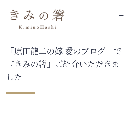
Skip
to
たけし軍団４０周年記念プロジェクト
『さてさて今夜は・・・』
content
『ウスバカゲロウな男たち』
「原田龍二の嫁 愛のブログ」で
『きみの箸』ご紹介いただきま
した