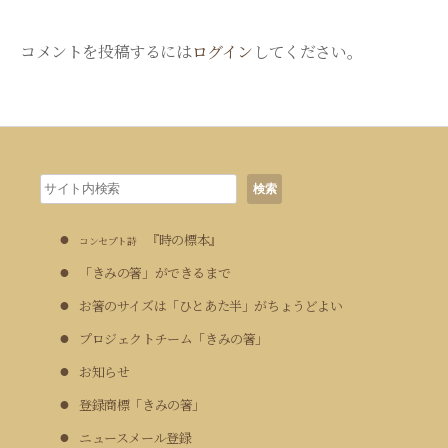
o
コメントを投稿するには
ログイン
してください。
n
検
検索
索
『時の標本』
コンセプト詩
「きみの箸」ができるまで
お箸のサイズは「ひとあた半」がちょうどよい
プロジェクトチーム「きみの箸」
お知らせ
登録商標「きみの箸」
ニュースメール登録