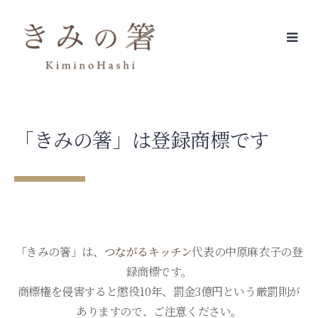
Skip
to
content
「きみの箸」は登録商標です
「きみの箸」は、
つながるキッチン
代表の中原麻衣子の登
録商標です。
商標権を侵害すると懲役10年、罰金3億円という厳罰則が
ありますので、ご注意ください。