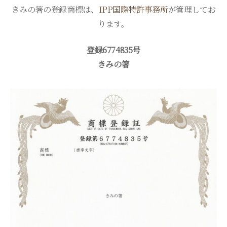
きみの箸の登録商標は、
IPP国際特許事務所
が管理してお
ります。
登録6774835号
きみの箸