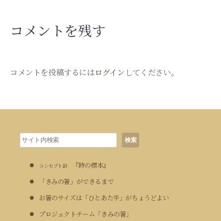
v
コメントを残す
i
g
コメントを投稿するには
ログイン
してください。
a
t
i
検
o
検索
索
n
『時の標本』
コンセプト詩
「きみの箸」ができるまで
お箸のサイズは「ひとあた半」がちょうどよい
プロジェクトチーム「きみの箸」