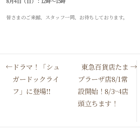
8月4日（日）：12時～15時
皆さまのご来館、スタッフ一同、お待ちしております。
P
ドラマ！「シュ
東急百貨店たま
ガードックライ
プラーザ店8/1常
o
フ」に登場!!
設開始！8/3~4店
s
頭立ちます！
t
n
a