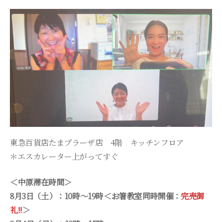
東急百貨店たまプラーザ店 4階 キッチンフロア
＊エスカレーター上がってすぐ
＜中原滞在時間＞
8月3日（土）：10時～19時＜お箸教室同時開催：
完売御
礼!!
＞