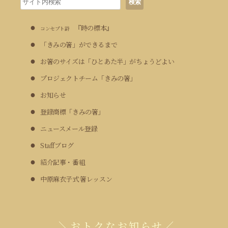
t
検索
索
i
『時の標本』
コンセプト詩
o
「きみの箸」ができるまで
お箸のサイズは「ひとあた半」がちょうどよい
n
プロジェクトチーム「きみの箸」
お知らせ
登録商標「きみの箸」
ニュースメール登録
Staffブログ
紹介記事・番組
中原麻衣子式 箸レッスン
＼おトクなお知らせ／