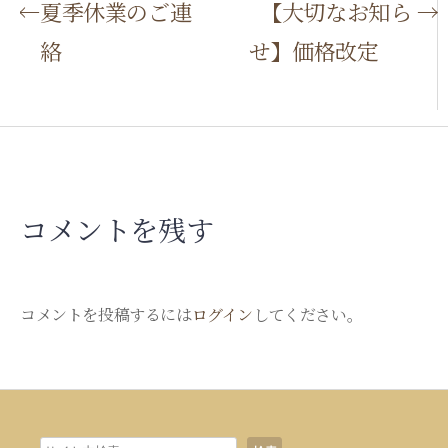
P
夏季休業のご連
【大切なお知ら
絡
せ】価格改定
o
s
t
n
コメントを残す
a
v
i
コメントを投稿するには
ログイン
してください。
g
a
検